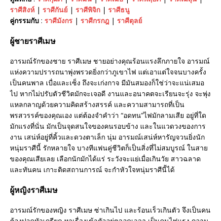
ราศีสิงห์
|
ราศีกันย์
|
ราศีพิจิก
|
ราศีธนู
คู่กรรมกับ
:
ราศีมังกร
|
ราศีกรกฎ
|
ราศีตุลย์
ผู้ชายราศีเมษ
อารมณ์รักของชาย ราศีเมษ ชายอย่างคุณร้อนแรงลึกภายใจ อารมณ์
แห่งความปรารถนาพุ่งพรวดยิ่งกว่าภูเขาไฟ แต่เอาแต่ใจจนบางครั้ง
เป็นคนพาล เบื่อและเซ็ง ถึงจะเก่งกาจ มีมันสมองก็ใช่ว่าจะแน่เสมอ
ไป หากไม่ปรับตัวชีวิตมักจะเจอดี งานและอนาคตจะเรียนจะรุ่ง จะพุ่ง
แหลกลาญด้วยความคิดสร้างสรรค์ และความสามารถที่เป็น
พรสวรรค์ของคุณเอง แต่ต้องจำคำว่า “อดทน”ไฟมักลามเสีย อยู่ที่ใด
มักแรงที่นั่น มักเป็นจุดสนใจของคนรอบข้าง และในแวดวงของการ
งาน เสน่ห์อยู่ที่คิ้วและดวงตาเล็ก นุ่ม อารมณ์เสน่ห์หารัญจวนยิ่งนัก
หนุ่มราศีนี้ รักหลายใจ บางทีแฟนคู่ชีวิตก็เป็นสิ่งที่ไม่สมบูรณ์ ในสาย
ของคุณเสียเลย เลือกนักมักได้แร่ ระวังจะแย่เมื่อเกินวัย สาวฉลาด
และทันคน เกาะติดสถานการณ์ จะกำหัวใจหนุ่มราศีนี้ได้
ผู้หญิงราศีเมษ
อารมณ์รักของหญิง ราศีเมษ ซ่าเกินไป และร้อนเร็วเกินตัว จึงเป็นคน
ต้องปวดหัวเครียด หาเรื่องเข้าตัวอยู่ตลอดเวลา เป็นคนไฟแรง ความ