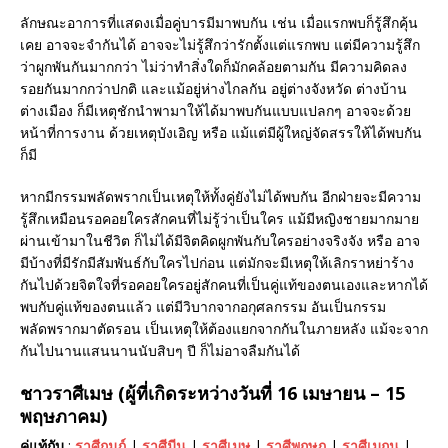
ลักษณะอาการที่แสดงเมื่อคู่บารมีมาพบกัน เช่น เมื่อแรกพบก็รู้สึกคุ้น
เคย อาจจะจำกันได้ อาจจะไม่รู้สึกว่ารักตั้งแต่แรกพบ แต่มีความรู้สึก
ว่าผูกพันกันมากกว่า ไม่ว่าทำสิ่งใดก็มักคล้อยตามกัน มีความคิดลง
รอยกันมากกว่าปกติ และแม้อยู่ห่างไกลกัน อยู่ต่างจังหวัด ต่างบ้าน
ต่างเมือง ก็มีเหตุชักนำพามาให้ได้มาพบกันแบบแปลกๆ อาจจะด้วย
หน้าที่การงาน ด้วยเหตุบังเอิญ หรือ แม้แต่มีผู้ใหญ่จัดสรรให้ได้พบกัน
ก็มี
หากมีกรรมพลัดพรากเป็นเหตุให้ทั้งคู่ยังไม่ได้พบกัน อีกฝ่ายจะมีความ
รู้สึกเหมือนรอคอยใครสักคนที่ไม่รู้ว่าเป็นใคร แม้มีหญิงชายมากมาย
ผ่านเข้ามาในชีวิต ก็ไม่ได้มีจิตคิดผูกพันกับใครอย่างจริงจัง หรือ อาจ
มีบ้างที่มีรักมีสัมพันธ์กับใครไปก่อน แต่มักจะมีเหตุให้เลิกราหย่าร้าง
กันไปด้วยจิตใจที่รอคอยใครอยู่สักคนที่เป็นคู่แท้ของตนเองและหากได้
พบกับคู่แท้ของตนแล้ว แต่มีวิบากจากอกุศลกรรม อันเป็นกรรม
พลัดพรากมาตัดรอน เป็นเหตุให้ต้องแยกจากกันในภายหลัง แม้จะจาก
กันไปนานแสนนานนับสิบๆ ปี ก็ไม่อาจลืมกันได้
ชาวราศีเมษ (ผู้ที่เกิดระหว่างวันที่ 16 เมษายน – 15
พฤษภาคม)
คู่แท้กับ
:
ราศีกุมภ์
|
ราศีมีน
|
ราศีเมษ
|
ราศีพฤษภ
|
ราศีเมถุน
|