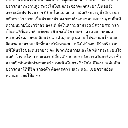
ปรารถนาทะยานสูง ระวังไม่ใช่นกกระจอกจะตกลงมาเป็นอีแร้ง
อารมณ์แปรปรวนง่าย ดีร้ายได้ตลอดเวลา เมื่อเงียบจะดูนิ่งลึกจะน่า
กลัวกว่าโวยวาย เป็นตัวของตัวเอง ชอบสั่งและชอบบงการ ดูคนอื่นมี
ความหมายน้อยกว่าตัวเอง แต่เก่งในความสามารถ มีความสามารถ
เป็นคนที่ยืนด้วยลำแข้งของตัวเองได้รักร้อนซ่า ผ่านหลายลมฝน
หลายครั้งหลายหน ผิดหวังและล้มลุกคลุกคลาน ไม่ชอบคนโง่ และ
อืดอาด หายากนะจ๊ะที่ฉลาดให้เท่าคุณ แกล้งโง่บ้างจะมีรักจริง ยอม
แพ้ให้หัวใจของคนรักบ้าง จะมีชีวิตที่อุ่นกายและใจ หน้าทระนงมั่นใจ
แต่หัวใจร้องไห้ ความเหงาเปลี่ยวเดียวดาย ระวังความวิตกจริตจะซ้ำ
ลง หญิงทันสมัยทำงามสมวัย เทคนิคในการชิงรักไม่มีใครมาเด่นเกิน
ปรารถนาให้ชีวิต รักลงตัว ต้องลดความแรง และแซมความอ่อน
หวานบ้างจะโป๊ะเชะ