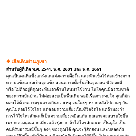
❖ เสือเดินผ่านภูเขา
สำหรับผู้ที่เกิด พ.ศ. 2541, พ.ศ. 2601 และ พ.ศ. 2661
คุณเป็นคนที่แข็งแกร่งแต่แฝงความดื้อรั้น และหัวแข็งไว้ค่อนข้างมาก
ความแข็งแกร่งเป็นจุดแข็ง ส่วนความดื้อรั้นเป็นจุดอ่อน ชีวิตจะดี
หรือ ไม่ดีก็อยู่ที่คุณจะหันเอาด้านไหนมาใช้งาน ในใจคุณมีธรรมชาติ
ของความปั่นป่วน ไม่ค่อยสงบเป็นพื้นเดิม พอมีเรื่องกระทบใจ คุณก็มัก
ตอบโต้ด้วยความรุนแรงเกินกว่าเหตุ จนใครๆ หงายหลังไปตามๆ กัน
คุณไม่ค่อยไว้ใจใคร แต่ชอบความเสี่ยงเป็นชีวิตจิตใจ แต่ถ้ามองว่า
การไว้ใจใครสักคนก็เป็นความเสี่ยงเหมือนกัน คุณอาจจะสบายใจขึ้น
เพราะดวงคุณฉายเดี่ยวแล้วรุ่งยาก ถ้าได้ใครสักคนมาเป็นคู่ใจ เป็น
คนที่รับอารมณ์ขึ้นๆ ลงๆ ของคุณได้ คุณจะรู้สักสงบ และปลอดภัย
ความรู้สึกนี้จะทำให้คุณเผชิญหน้ากับปัญหาได้ดีขึ้น ไม่แรงจนน่ากลัว