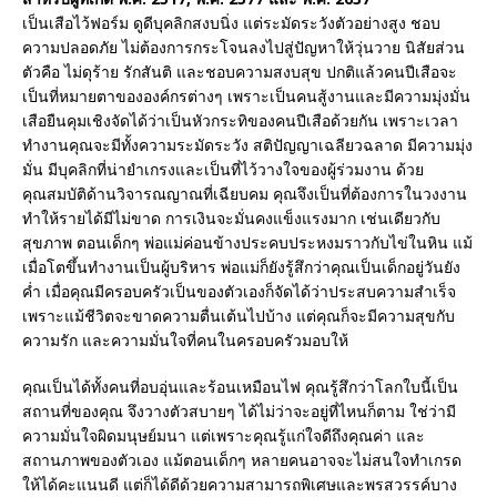
เป็นเสือไว้ฟอร์ม ดูดีบุคลิกสงบนิ่ง แต่ระมัดระวังตัวอย่างสูง ชอบ
ความปลอดภัย ไม่ต้องการกระโจนลงไปสู่ปัญหาให้วุ่นวาย นิสัยส่วน
ตัวคือ ไม่ดุร้าย รักสันติ และชอบความสงบสุข ปกติแล้วคนปีเสือจะ
เป็นที่หมายตาขององค์กรต่างๆ เพราะเป็นคนสู้งานและมีความมุ่งมั่น
เสือยืนคุมเชิงจัดได้ว่าเป็นหัวกระทิของคนปีเสือด้วยกัน เพราะเวลา
ทำงานคุณจะมีทั้งความระมัดระวัง สติปัญญาเฉลียวฉลาด มีความมุ่ง
มั่น มีบุคลิกที่น่ายำเกรงและเป็นที่ไว้วางใจของผู้ร่วมงาน ด้วย
คุณสมบัติด้านวิจารณญาณที่เฉียบคม คุณจึงเป็นที่ต้องการในวงงาน
ทำให้รายได้มีไม่ขาด การเงินจะมั่นคงแข็งแรงมาก เช่นเดียวกับ
สุขภาพ ตอนเด็กๆ พ่อแม่ค่อนข้างประคบประหงมราวกับไข่ในหิน แม้
เมื่อโตขึ้นทำงานเป็นผู้บริหาร พ่อแม่ก็ยังรู้สึกว่าคุณเป็นเด็กอยู่วันยัง
ค่ำ เมื่อคุณมีครอบครัวเป็นของตัวเองก็จัดได้ว่าประสบความสำเร็จ
เพราะแม้ชีวิตจะขาดความตื่นเต้นไปบ้าง แต่คุณก็จะมีความสุขกับ
ความรัก และความมั่นใจที่คนในครอบครัวมอบให้
คุณเป็นได้ทั้งคนที่อบอุ่นและร้อนเหมือนไฟ คุณรู้สึกว่าโลกใบนี้เป็น
สถานที่ของคุณ จึงวางตัวสบายๆ ได้ไม่ว่าจะอยู่ที่ไหนก็ตาม ใช่ว่ามี
ความมั่นใจผิดมนุษย์มนา แต่เพราะคุณรู้แก่ใจดีถึงคุณค่า และ
สถานภาพของตัวเอง แม้ตอนเด็กๆ หลายคนอาจจะไม่สนใจทำเกรด
ให้ได้คะแนนดี แต่ก็ได้ดีด้วยความสามารถพิเศษและพรสวรรค์บาง