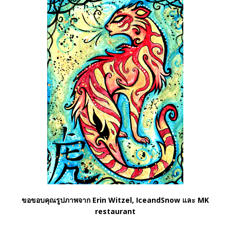
ขอขอบคุณรูปภาพจาก Erin Witzel, IceandSnow และ MK
restaurant