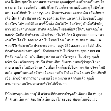
เก่ง จึงมีคนซูฮกในความสามารถของคุณอยู่ทุกที่ คนปีขาลเป็นคนใจ
กว้าง อารีอารอบก็จริง แต่ถึงมีใครรังแกก็จะกลายเป็นคนดุ ไม่ฟังใคร
และตอบโต้กลับไปอย่างรุนแรง ด้านการงานและการเงิน เสือเกิดมา
เพื่อเป็นเจ้าป่า มีอาณาจักรของตัวเองลึกๆ แล้วคุณจึงไม่ชอบเป็นลูก
น้องใคร ไม่ชอบให้ใครมาชี้นิ้วสั่ง เงินไม่ใช่เรื่องใหญ่ ศักดิ์ศรีสำคัญ
กว่า แม้จะลำบากแสนสาหัส คุณก็จะไม่ยอมก้มหัวให้กับคนที่คุณไม่
ยอมรับนับถือ ถ้าทำงานแล้วเจ้านายไม่ให้เกียรติ คุณจะลาออกมาหา
งานใหม่โดยไม่คิดมาก คุณไม่ใช่คนโลภ ไม่ชอบสะสมเงินทอง และ
ชอบชีวิตที่สบายใจ ประมาณว่าความสุขมีได้ตลอดเวลา ไม่จำเป็น
ต้องทำงานอย่างทนทุกข์แล้วค่อยเอาเงินไปซื้อความสุขมาชดเชย
ทีหลัง คุณใจกว้างกับเพื่อนฝูงเสมอ แต่ถ้าใครพูดจาไม่เข้าหู คุณก็
พร้อมที่จะควันออกหูเช่นกัน ถ้าคนที่คบกันมานานจะรู้ว่าคุณโกรธ
ง่าย หายเร็ว ไม่มีอะไร แต่กับเพื่อนใหม่ก็คงอึ้งไปตามๆ กัน จริงๆ ไม่มี
อะไร คุณเป็นคนจริงจังกับเรื่องความรัก รักใครรักจริง..แต่เดี๋ยวเดียวก็
เบื่อแล้วเข้าตำรารักง่ายหน่ายเร็ว แถมเวลาเลิกกันแล้ว คุณก็
สามารถหาคนใหม่มาดามหัวใจได้เร็วมาก
ปีนักษัตรคุณเป็นธาตุไม้ อวัยวะที่ต้องการบำรุงเป็นพิเศษ คือ ตับ ถุง
น้ำดี เส้นเอ็น ตา ต้องหัดใจเย็น อย่าโกรธบ่อย ตับจะไม่แข็งแรง