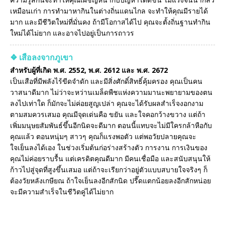
เหมือนเก่า การทำมาหากินในต่างถิ่นแดนไกล จะทำให้คุณมีรายได้
มาก และมีชีวิตใหม่ที่มั่นคง ถ้ามีโอกาสได้ไป คุณจะตั้งถิ่นฐานทำกิน
ใหม่ได้ไม่ยาก และอาจไปอยู่เป็นการถาวร
❖ เสือลงจากภูเขา
สำหรับผู้ที่เกิด พ.ศ. 2552, พ.ศ. 2612 และ พ.ศ. 2672
เป็นเสือที่มีพลังไร้ขีดจำดัก และมีสิ่งศักดิ์สิทธิ์คุ้มครอง คุณเป็นคน
วาสนาดีมาก ไม่ว่าจะหว่านเมล็ดพืชแห่งความมานะพยายามของตน
ลงไปเท่าใด ก็มักจะไม่ค่อยสูญเปล่า คุณจะได้รับผลสำเร็จงอกงาม
ตามสมควรเสมอ คุณมีจุดเด่นคือ ขยัน และใจคอกว้างขวาง แต่ถ้า
เพิ่มมนุษยสัมพันธ์ขึ้นอีกนิดจะดีมาก ตอนนี้แทบจะไม่มีใครกล้าหือกับ
คุณแล้ว ตอนหนุ่มๆ สาวๆ คุณก็แรงพอตัว แต่พอวัยปลายคุณจะ
ใจเย็นลงได้เอง ในช่วงเริ่มต้นก่อร่างสร้างตัว การงาน การเงินของ
คุณไม่ค่อยราบรื้น แต่เครดิตคุณดีมาก มีคนเชื่อมือ และสนับสนุนให้
ก้าวไปสู่จุดที่สูงขึ้นเสมอ แต่ถ้าจะเรียกว่าอยู่ตัวแบบสบายใจจริงๆ ก็
ต้องวัยหลังเกษียณ ถ้าใจเย็นลงอีกสักนิด ปรี๊ดแตกน้อยลงอีกสักหน่อย
จะมีความสำเร็จในชีวิตคู่ได้ไม่ยาก