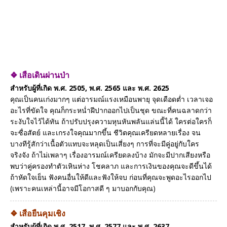
❖ เสือเดินผ่านป่า
สำหรับผู้ที่เกิด พ.ศ. 2505, พ.ศ. 2565 และ พ.ศ. 2625
คุณเป็นคนเก่งมากๆ แต่อารมณ์แรงเหมือนพายุ จุดเดือดต่ำ เวลาเจอ
อะไรที่ขัดใจ คุณก็กระหน่ำฝีปากออกไปเป็นชุด ขณะที่คนฉลาดกว่า
ระงับใจไว้ได้ทัน ถ้าปรับปรุงความหุนหันพลันแล่นนี้ได้ ใครต่อใครก็
จะซื่อสัตย์ และเกรงใจคุณมากขึ้น ชีวิตคุณเครียดหลายเรื่อง จน
บางทีรู้สักว่าเนื้อตัวแทบจะหลุดเป็นเสี่ยงๆ การที่จะมีคู่อยู่กับใคร
จริงจัง ถ้าไม่เพลาๆ เรื่องอารมณ์เครียดลงบ้าง มักจะมีปากเสียงหรือ
พบว่าคู่ครองทำตัวเหินห่าง โชคลาภ และการเงินของคุณจะดีขึ้นได้
ถ้าหัดใจเย็น ฟังคนอื่นให้ดีและฟังให้จบ ก่อนที่คุณจะพูดอะไรออกไป
(เพราะคนเหล่านี้อาจมีโอกาสดี ๆ มาบอกกับคุณ)
❖ เสือยืนคุมเชิง
สำหรับผู้ที่เกิด พ.ศ. 2517, พ.ศ. 2577 และ พ.ศ. 2637