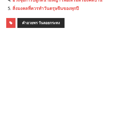
สิ่งมงคลที่ควรทำวันตรุษจีนของทุกปี
คำอวยพร วันลอยกระทง