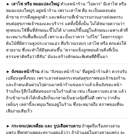
►
เสาไฟ หรือ หมอแปลงใหญ่
ทำเลหน้าร้าน “ไม่ควร” มีเสาไฟ หรือ
หมอแปลงใหญ่ๆ อยู่หน้าร้าน เพราะเสาไฟ คือ จะเป็นผลลบต่อ
ค้าขาย การดึงดูดลูกค้า และพลังงานที่เข้ามารบกวนอาจส่งผลกระ
ทบต่อสุขภาพเจ้าของและบริวาร แต่ทั้งนี้ทั้งนั้น ไม่ได้หมายความว่า
ทุกคนจะใช้พื้นที่ลักษณะนี้ไม่ได้ บางคนก็ขึ้นอยู่ในลักษณะเฉพาะตัวที่
จะเหมาะกับพื้นที่แบบนี้ เพราะฉะนั้นเราควร “แก้ไข” โดยการปลูก
ต้นไม้ที่มีความสูงประมาณเอว ที่บริเวณรอบๆ เสาไฟ หรือ ตกแต่งให้
สวยงาม ซึ่งจะทำให้มีจุดเด่นขึ้น “ความแข็งถูกทอนด้วยสิ่งที่เป็น
ธรรมชาติหรือว่าสีสัน” มันจะสร้างลักษณะพิเศษที่ดีขึ้นมา
►
ถังขยะหน้าร้าน
ส่วน “ถังขยะหน้าร้าน” ที่อยู่หน้าร้านค้า ควรปรับ
เปลี่ยนจุดทิ้งขยะ เพราะอาจส่งผลกระทบต่อสุขภาพของเจ้าของร้าน
และถ้าคนเดินผ่านไปผ่านมาหน้าร้านของเราแล้วเห็นถังขยะหน้า
ร้านก็จะรู้สึกไม่ดีต่อของภายในร้านด้วย เช่น เรื่องความสะอาด แล้ว
ถ้าเข้ามาแล้วได้กลิ่นอีกก็จะกลายเป็นฮวงจุ้ยที่ไม่ดี เพราะว่ากลิ่น
เหม็นๆ เหล่านี้จะหมุนเวียนอยู่ในร้าน ซึ่งจะหมายถึง สภาพของที่จะ
เสียง่ายเสียเร็ว
►
กระจกแปดเหลี่ยม และ รูปเสือคาบดาบ
ถ้าพูดถึงเรื่องทางสาม
แพร่ง ที่ทุกท่านพอจะทราบอยู่แล้วว่า ถ้าบ้านอยู่ในทางสามแพร่ง จะ