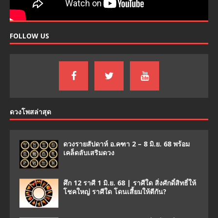
FOLLOW US
ดวงโพสล่าสุด
ดวงรายสัปดาห์ อ.คฑา 2 – 8 มิ.ย. 68 พร้อม
เคล็ดลับเสริมดวง
ศึก 12 ราศี 1 มิ.ย. 68 | ราศีใด สิ่งศักดิ์สิทธิ์ให้
โชคใหญ่ ราศีใด โดนเสี้ยมให้ตีกัน?