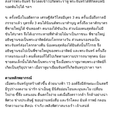
สงสารพระจันทร์ จึงโดดเข้าไปกัดพระราหู พระจันทร์ได้ทีก็หลบหนี
รอดพ้นไปได้ ฯลฯ
ข. ครั้งหนึ่งในอดีตกาล เศรษฐีหัสวิไสยมีบุตร 3 คน ครั้นเมื่อถึงกาลมี
ภรรยาแล้ว บุตรทั้ง 3 คนได้นิมนต์พระมาทำบุญ ครั้งถึงเวลาตักบาตร
พี่ชายใหญ่ได้ ขันทองคำ คนรองได้ขันเงิน ส่วนน้องคนสุดท้องไม่มี
ขันใส่บาตร จึงได้เอากระทายที่ทำด้วยไม้มาเป็นภาชนะ พี่ชายใหญ่
อธิษฐานขอเป็นพระอาทิตย์ส่องโลกกลางวัน ส่วนคนรองขอเป็น
พระจันทร์ส่องโลกกลางคืน น้องคนสุดท้องได้ยินดังนั้นก็โกรธ จึง
อธิษฐานขอไปเป็นพี่ชายใหญ่ของพระอาทิตย์ และพระจันทร์ ครั้นถึง
กาลมรณะแล้ว คนทั้งสองก็ได้ไปเกิดตามความปรารถนาทุกคน น้อง
ชายคนเล็กนั้นได้เกิดเป็นพระราหู จึงเมื่อพระราหูมาพบพระอาทิตย์ก็
เกิดเป็นสุริยุปราคา เมื่อราหูมาเยี่ยมจันทร์ก็เกิดจันทรุปราคา ฯลฯ
ตามหลักพยากรณ์
เมื่อพระจันทร์ถูกสร้างตัวขึ้น ด้วยนางฟ้า 15 องค์จึงมีลักษณะเป็นสตรี
มีรูปร่างงดงาม น่ารัก น่าเอ็นดู มีนิสัยอ่อนโยนละมุนละไม เปลี่ยน
ใจง่าย ขี้หึง แสนงอน ตื่นตกใจง่าย แต่เมื่อถึงคราวกล้า ก็กล้าอย่างน่า
พิศวง ช่างประดิษฐ์ ชอบอ่านหนังสือ และรักโคลง ฉันท์ กาพย์ กลอน
รักความงาม ศิลปะ ร่าเริง เพลิงพิศวาสแรงเร้า เจ้าเสน่ห์