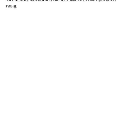
เทอญ.