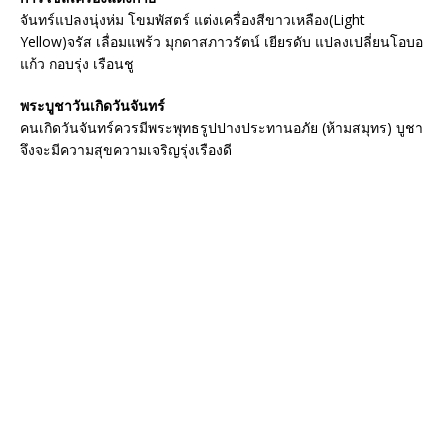
จันทร์แปลงนุ่งห่ม โขมพัสตร์ แต่งเครื่องสีขาวเหลือง(Light
Yellow)จรัส เลื่อมแพร้ว มุกดาสภาวรัตน์ เยียรดับ แปลงเปลี่ยนโอบอ
แก้ว กอบรุ่ง เรือนชู
พระบูชาวันเกิดวันจันทร์
คนเกิดวันจันทร์ควรมีพระพุทธรูปปางประทานอภัย (ห้ามสมุทร) บูชา
จึงจะมีความสุขความเจริญรุ่งเรืองดี