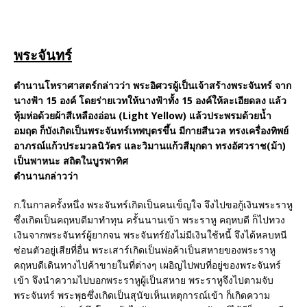
พระจันทร์
ตำนานโหราศาสตร์กล่าวว่า พระอิศวรผู้เป็นเจ้าสร้างพระจันทร์ จาก
นางฟ้า 15 องค์ โดยร่ายเวทให้นางฟ้าทั้ง 15 องค์ให้ละเอียดลง แล้ว
หุ้มห่อด้วยผ้าสีเหลืองอ่อน (Light Yellow) แล้วประพรมด้วยน้ำ
อมฤต ก็บังเกิดเป็นพระจันทร์เทพบุตรขึ้น มีกายสีนวล ทรงเครื่องทิพย์
อาภรณ์แก้วประมวลนิวัตร และวิมานแก้วสีมุกดา ทรงอัศวราช(ม้า)
เป็นพาหนะ สถิตในบูรพาทิศ
ตำนานกล่าวว่า
ก.ในกาลครั้งหนึ่ง พระจันทร์เกิดเป็นคนเข็ญใจ จึงไปขอกู้เงินพระราหู
ซึ่งเกิดเป็นคฤหบดีมาทำทุน ครั้นนานเข้า พระราหู คฤหบดี ก็ไปทวง
เงินจากพระจันทร์ผู้ยากจน พระจันทร์ยังไม่มีเงินใช้หนี้ จึงได้หลบหนี
ซ่อนตัวอยู่เสียที่อื่น พระเสาร์เกิดเป็นพ่อค้าเป็นสหายของพระราหู
คฤหบดีเดินทางไปค้าขายในที่ต่างๆ เผอิญไปพบที่อยู่ของพระจันทร์
เข้า จึงนำความไปบอกพระราหูผู้เป็นสหาย พระราหูจึงไปตามจับ
พระจันทร์ พระพุธซึ่งเกิดเป็นสุนัขเห็นเหตุการณ์เข้า ก็เกิดความ