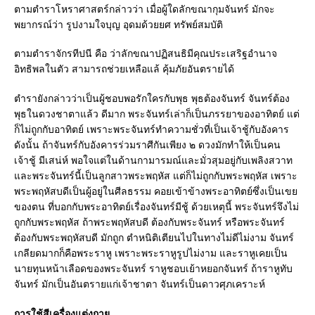
ตามตำราโหราศาสตร์กล่าวว่า เมื่อผู้ใดลักขณากุมจันทร์ มักจะ
พยากรณ์ว่า รูปงามใจบุญ อุดมด้วยยศ ทรัพย์สมบัติ
ตามตำราจักรทีปนี คือ ว่าลักขณาปฏิสนธิมีคุณประเสริฐอำนาจ
อิทธิพลในตัว สามารถช่วยเหลือแล้ คุ้มภัยอันตรายได้
ตำรายังกล่าวว่าเป็นผู้ชอบพอรักใครกับพุธ พุธต้องจันทร์ จันทร์ต้อง
พุธในดวงชาตาแล้ว ดีมาก พระจันทร์เล่าก็เป็นภรรยาของอาทิตย์ แต่
ก็ไม่ถูกกับอาทิตย์ เพราะพระจันทร์ทำความชั่วที่เป็นเจ้าชู้กับอังคาร
ดังนั้น ถ้าจันทร์กับอังคารร่วมราศีกันเพียง ๒ ดวงมักทำให้เป็นคน
เจ้าชู้ มีเสน่ห์ พอใจแต่ในด้านกามารมณ์และมั่วสุมอยู่กับเพลิงสวาท
และพระจันทร์นี้เป็นลูกสาวพระพฤหัส แต่ก็ไม่ถูกกับพระพฤหัส เพราะ
พระพฤหัสบดีเป็นผู้อยู่ในศีลธรรม คอยเข้าข้างพระอาทิตย์ซึ่งเป็นเขย
ของตน ที่บอกกับพระอาทิตย์เรื่องจันทร์มีชู้ ด้วยเหตุนี้ พระจันทร์จึงไม่
ถูกกับพระพฤหัส ถ้าพระพฤหัสบดี ต้องกับพระจันทร์ หรือพระจันทร์
ต้องกับพระพฤหัสบดี มักถูก ตำหนิติเตียนไปในทางไม่ดีไม่งาม จันทร์
เกลียดมากก็คือพระราหู เพราะพระราหูรูปไม่งาม และราหูเคยเป็น
นายทุนหน้าเลือดของพระจันทร์ ราหูชอบเย้าหยอกจันทร์ ถ้าราหูทับ
จันทร์ มักเป็นอันตรายแก่เจ้าชาตา จันทร์เป็นดาวศุภเคราะห์
การใช้สีเครื่องแต่งกาย