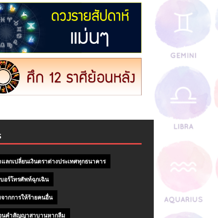
S
าแลกเปลี่ยนเงินตราต่างประเทศทุกธนาคาร
บอร์โทรศัพท์ฉุกเฉิน
จากการให้ร้ายคนอื่น
ถอนคําสัญญาสาบานหากลืม