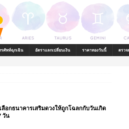
รศัพท์ฉุกเฉิน
อัตราแลกเปลี่ยนเงิน
ราคาทองวันนี้
ตรวจผ
่ถูกต้อง
นบ้านที่ถูกต้อง
เลือกธนาคารเสริมดวงให้ถูกโฉลกกับวันเกิด
โฉลกกับตัวคุณ
7 วัน
ยาลักษณ์ (รูปภาพ) และ