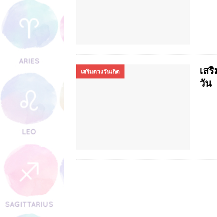
พระบรมรูปหล่อของพระมหากษัต
การจัดหิ้งพระในคอนโด หอพัก 
วัตถุมงคลสําหรับค้าขายในร้า
ฮวงจุ้ย ร้านขายของบนรถ
เสริ
เสริมดวงวันเกิด
วัน