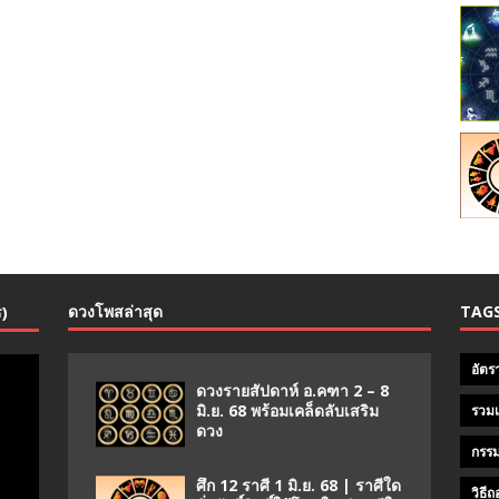
ดวงโพสล่าสุด
TAG
ร)
อัตร
ดวงรายสัปดาห์ อ.คฑา 2 – 8
มิ.ย. 68 พร้อมเคล็ดลับเสริม
รวมเ
ดวง
กรรม
ศึก 12 ราศี 1 มิ.ย. 68 | ราศีใด
วิธี