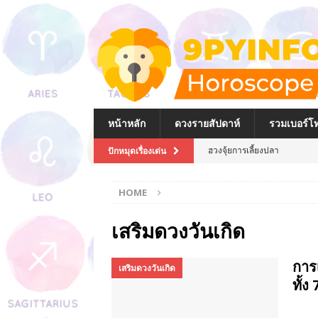
หน้าหลัก
ดวงรายสัปดาห์
รวมเบอร์โท
ฮวงจุ้ยการเลี้ยงปลา
ปักหมุดเรื่องเด่น
ฮวงจุ้ยตู้ปลาภายในบ้าน
HOME
วิธีไหว้และบูชาเจ้าแม่กวนอิมที
วิธีไหว้พระพิฆเนศที่ถูกต้อง
เสริมดวงวันเกิด
วิธีการไหว้พระและของไหว้พระใ
การ
เสริมดวงวันเกิด
การเลือกกระเป๋าสตางค์ให้ถูก
ทั้ง 
การจัดโต๊ะหมู่บูชา พระบรมฉา