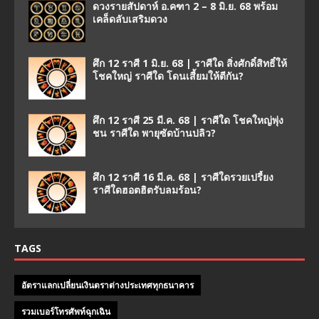
ดวงรายสัปดาห์ อ.คฑา 2 – 8 มิ.ย. 68 พร้อม
เคล็ดลับเสริมดวง
ศึก 12 ราศี 1 มิ.ย. 68 | ราศีใด สิ่งศักดิ์สิทธิ์ให้
โชคใหญ่ ราศีใด โดนเสี้ยมให้ตีกัน?
ศึก 12 ราศี 25 มี.ค. 68 | ราศีใด โชคใหญ่พุ่ง
ชน ราศีใด พายุซัดบ้านปลิว?
ศึก 12 ราศี 16 มี.ค. 68 | ราศีใดรวยเปรี้ยง
ราศีใดฮอตฮิตรับลมร้อน?
TAGS
อัตราแลกเปลี่ยนเงินตราต่างประเทศทุกธนาคาร
รวมเบอร์โทรศัพท์ฉุกเฉิน