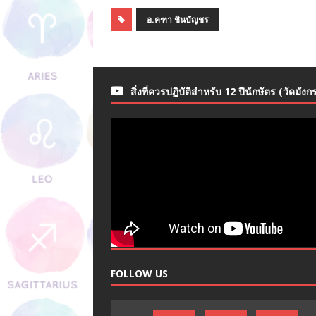
อ.คฑา ชินบัญชร
สิ่งที่ควรปฏิบัติสำหรับ 12 ปีนักษัตร (วัดมังก
FOLLOW US