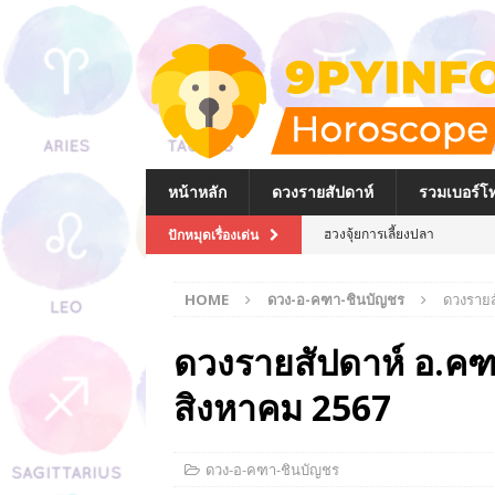
หน้าหลัก
ดวงรายสัปดาห์
รวมเบอร์โท
ฮวงจุ้ยการเลี้ยงปลา
ปักหมุดเรื่องเด่น
ฮวงจุ้ยตู้ปลาภายในบ้าน
HOME
ดวง-อ-คฑา-ชินบัญชร
ดวงรายส
วิธีไหว้และบูชาเจ้าแม่กวนอิมที
วิธีไหว้พระพิฆเนศที่ถูกต้อง
ดวงรายสัปดาห์ อ.คฑ
วิธีการไหว้พระและของไหว้พระใ
สิงหาคม 2567
การเลือกกระเป๋าสตางค์ให้ถูก
การจัดโต๊ะหมู่บูชา พระบรมฉา
ดวง-อ-คฑา-ชินบัญชร