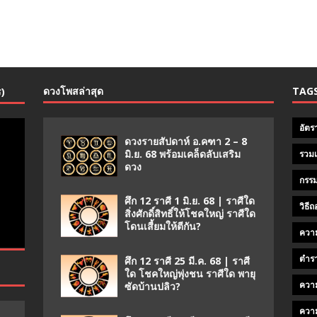
ดวงโพสล่าสุด
TAG
ร)
อัตร
ดวงรายสัปดาห์ อ.คฑา 2 – 8
มิ.ย. 68 พร้อมเคล็ดลับเสริม
รวมเ
ดวง
กรรม
ศึก 12 ราศี 1 มิ.ย. 68 | ราศีใด
วิธี
สิ่งศักดิ์สิทธิ์ให้โชคใหญ่ ราศีใด
โดนเสี้ยมให้ตีกัน?
ความ
ตำร
ศึก 12 ราศี 25 มี.ค. 68 | ราศี
ใด โชคใหญ่พุ่งชน ราศีใด พายุ
ควา
ซัดบ้านปลิว?
ควา