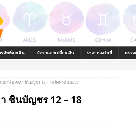
รศัพท์ฉุกเฉิน
อัตราแลกเปลี่ยนเงิน
ราคาทองวันนี้
ตรวจผ
ัปดาห์ อ.คฑา ชินบัญชร 12 – 18 สิงหาคม 2567
่ถูกต้อง
า ชินบัญชร 12 – 18
นบ้านที่ถูกต้อง
โฉลกกับตัวคุณ
ยาลักษณ์ (รูปภาพ) และ