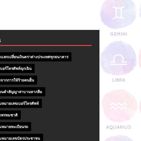
S
าแลกเปลี่ยนเงินตราต่างประเทศทุกธนาคาร
บอร์โทรศัพท์ฉุกเฉิน
จากการให้ร้ายคนอื่น
ถอนคําสัญญาสาบานหากลืม
หมายเลขเบอร์โทรศัพท์
าพรหมชาติ
มหมายทะเบียนรถ
มหมายเลขบัตรประชาชน