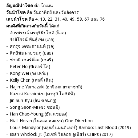
อัญมณีนำโชค
คือ โกเมน
วันนำโชค
คือ วันอาทิตย์ และวันอังคาร
เลขนำโชค
คือ 4, 13, 22, 31, 40, 49, 58, 67 และ 76
คนดังที่เกิดตรงกับวันนี้
ได้แก่
– จักรพรรณ์ ครบุรีธีรโชติ (ก็อต)
– รังสิโรจน์ พันธุ์เพ็ง (เอก)
– ศุภรุจ เตชะตานนท์ (รุจ)
– สิทธิชัย ผาบชมภู (บอย)
– ชาวดี เชอร์ม๊อค (เชอรี่)
– Peter Ho (ปีเตอร์ โฮ)
– Kong Wei (กง เหว่ย)
– Kelly Chen (เคลลี่ เฉิน)
– Hajime Yamazaki (ฮาจิเมะ ยามาซากิ)
– Kazuki Koshimizu (คาซูกิ โคชิมิซึ)
– Jin Sun-Kyu (จิน ซอนกยู)
– Song Seon-Mi (ซง ซอนมี)
– Han Chae-Young (ฮัน แชยอง)
– Niall Horan (ไนออล ฮอแรน) One Direction
– Louis Mandylor (หลุยส์ แมนดีเลอร์) Rambo: Last Blood (2019)
– Isiah Whitlock Jr. (ไอเซห์ วิตล็อค จูเนียร์) CHiPs (2017)