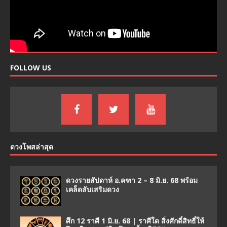
FOLLOW US
ดวงโพสล่าสุด
ดวงรายสัปดาห์ อ.คฑา 2 – 8 มิ.ย. 68 พร้อม
เคล็ดลับเสริมดวง
ศึก 12 ราศี 1 มิ.ย. 68 | ราศีใด สิ่งศักดิ์สิทธิ์ให้