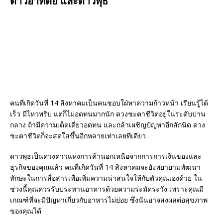
ดาวอาทิตย์ และดาวพุธ”
คนที่เกิดวันที่ 14 สิงหาคมเป็นคนชอบใฝ่หาความก้าวหน้า เรียนรู้ได้
เร็ว มีไหวพริบ แต่ก็ไม่อดทนมากนัก ดวงชะตาชีวิตอยู่ในระดับปาน
กลาง ถ้ามีความเด็ดเดี่ยวอดทน และกล้าเผชิญปัญหาอีกสักนิด ดวง
ชะตาชีวิตก็จะสดใสขึ้นอีกหลายเท่าเลยทีเดียว
ดาวพุธเป็นดวงดาวแห่งการค้านอกเหนือจากการการเงินของและ
ธุรกิจของคุณแล้ว คนที่เกิดวันที่ 14 สิงหาคมจะยังพยายามพัฒนา
ทักษะในการสื่อสารเพื่อเพิ่มความน่าสนใจให้กับตัวคุณเองด้วย ใน
ช่วงนี้คุณควรรับประทานอาหารด้วยความระมัดระวัง เพราะคุณมี
เกณฑ์ที่จะมีปัญหาเกี่ยวกับอาหารไม่ย่อย ซึ่งนั่นอาจส่งผลต่อสุขภาพ
ของคุณได้