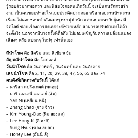
รู้รอบตัวมากพอควร และนิสัยใจคอคนเกิดวันนี้ จะเป็นคนรักสวยรัก
งาม เป็นคนชอบทำอะไรแบบประดิดประดอย หรือ ชอบงานบ้านงาน
เรือน ไม่ค่อยชอบเข้าสังคมหรูหราฟู่ฟ่านัก แต่ชอบคบหากับผู้คน มี
จิตใจดี ชอบเรื่องการสงเคราะห์ช่วยเหลือ สามารถปรับตัวเองได้ถ้า
จะตั้งใจ นอกจากมีบางครั้งที่ดื้อดึง ไม่ยอมเผชิญกับความเปลี่ยนแปลง
เสี่ยงๆ หรือ แปลกๆ ใหม่ๆ เท่านั้นเอง
สีนำโชค
คือ สีครีม และ สีเขียวเข้ม
อัญมณีนำโชค
คือ โอปอลล์
วันนำโชค
คือ วันอาทิตย์ , วันจันทร์ และ วันอังคาร
เลขนำโชค
คือ 2, 11, 20, 29, 38, 47, 56, 65 และ 74
คนดังที่เกิดตรงกับวันนี้
ได้แก่
– คารีสา สปริงเกตต์ (พลอย)
– มารี เออเจนี เลอเลย์ (ส้ม)
– Yan Ni (เหยียน หนี่)
– Zhang Chao (จาง จ้าว)
– Kim Young-Dae (คิม ยองแด)
– Lee Hong-Ki (อี ฮงกิ)
– Sung Hyuk (ซอง ฮยอก)
– Honey Lee (ฮันนี่ ลี)