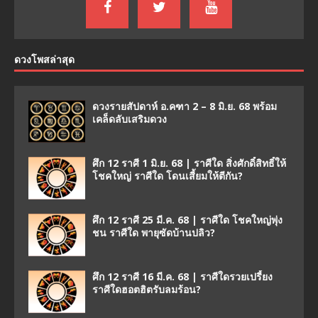
ดวงโพสล่าสุด
ดวงรายสัปดาห์ อ.คฑา 2 – 8 มิ.ย. 68 พร้อม
เคล็ดลับเสริมดวง
ศึก 12 ราศี 1 มิ.ย. 68 | ราศีใด สิ่งศักดิ์สิทธิ์ให้
โชคใหญ่ ราศีใด โดนเสี้ยมให้ตีกัน?
ศึก 12 ราศี 25 มี.ค. 68 | ราศีใด โชคใหญ่พุ่ง
ชน ราศีใด พายุซัดบ้านปลิว?
ศึก 12 ราศี 16 มี.ค. 68 | ราศีใดรวยเปรี้ยง
ราศีใดฮอตฮิตรับลมร้อน?