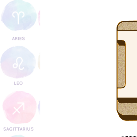
พระบรมรูปหล่อของพระมหากษัต
การจัดหิ้งพระในคอนโด หอพัก 
วัตถุมงคลสําหรับค้าขายในร้า
ฮวงจุ้ย ร้านขายของบนรถ
ขอบคุณ