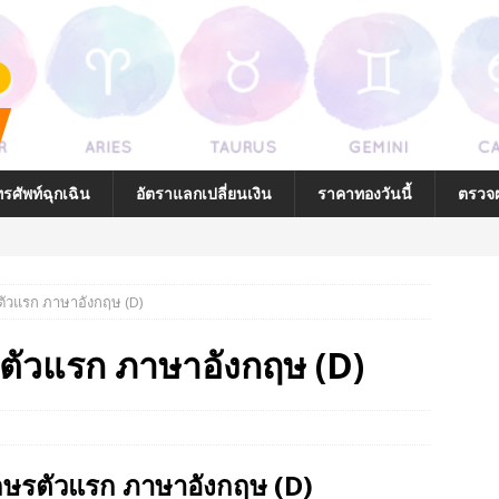
รศัพท์ฉุกเฉิน
อัตราแลกเปลี่ยนเงิน
ราคาทองวันนี้
ตรวจผ
ตัวแรก ภาษาอังกฤษ (D)
่ถูกต้อง
รตัวแรก ภาษาอังกฤษ (D)
นบ้านที่ถูกต้อง
โฉลกกับตัวคุณ
ยาลักษณ์ (รูปภาพ) และ
ักษรตัวแรก ภาษาอังกฤษ (D)