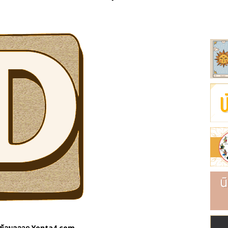
ริย์
และห้องเช่า
นค้า
ข้อมูลจาก Yenta4.com