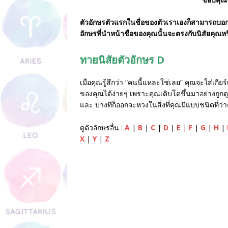
ตัวอักษรตัวแรกในชื่อของตัวเราเองก็สามารถบอกอ
อักษรที่นำหน้าชื่อของคุณนั้นจะตรงกับนิสัยคุณห
ทายนิสัยตัวอักษร D
เมื่อคุณรู้สึกว่า “คนนี้แหละใช่เลย” คุณจะใส่เกีย
ของคุณได้ง่ายๆ เพราะคุณเติบโตขึ้นมาอย่างถูกดู
และ บางทีก็ออกจะหวงในสิ่งที่คุณมีแบบชนิดที่ว
ดูตัวอักษรอื่น :
A
|
B
|
C
|
D
|
E
|
F
|
G
|
H
|
X
|
Y
|
Z