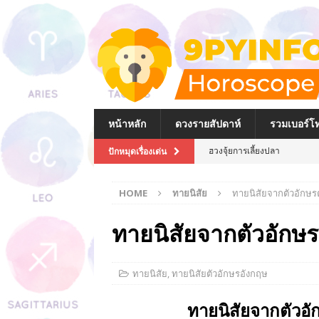
หน้าหลัก
ดวงรายสัปดาห์
รวมเบอร์โท
ฮวงจุ้ยการเลี้ยงปลา
ปักหมุดเรื่องเด่น
ฮวงจุ้ยตู้ปลาภายในบ้าน
HOME
ทายนิสัย
ทายนิสัยจากตัวอักษร
วิธีไหว้และบูชาเจ้าแม่กวนอิมที
วิธีไหว้พระพิฆเนศที่ถูกต้อง
ทายนิสัยจากตัวอักษ
วิธีการไหว้พระและของไหว้พระใ
การเลือกกระเป๋าสตางค์ให้ถูก
ทายนิสัย
,
ทายนิสัยตัวอักษรอังกฤษ
การจัดโต๊ะหมู่บูชา พระบรมฉา
ทายนิสัยจากตัวอ