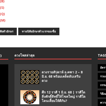
(B)
(S)
 (Q)
 (M)
สัยตัวอักษร
ทายนิสัยอักษรตัวแรกของชื่อ
ดวงโพสล่าสุด
TAG
ร)
อัตร
ดวงรายสัปดาห์ อ.คฑา 2 – 8
มิ.ย. 68 พร้อมเคล็ดลับเสริม
รวมเ
ดวง
กรรม
ศึก 12 ราศี 1 มิ.ย. 68 | ราศีใด
วิธี
สิ่งศักดิ์สิทธิ์ให้โชคใหญ่ ราศีใด
โดนเสี้ยมให้ตีกัน?
ความ