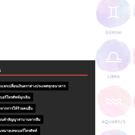
S
าแลกเปลี่ยนเงินตราต่างประเทศทุกธนาคาร
บอร์โทรศัพท์ฉุกเฉิน
จากการให้ร้ายคนอื่น
ถอนคําสัญญาสาบานหากลืม
หมายเลขเบอร์โทรศัพท์