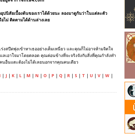
ุปนิสัยเบื้องต้นของเราได้ด้วยนะ ลองมาดูกันว่าในแต่ละตัว
รือไม่ ติดตามได้ด้านล่างเลย
ร์เร่งสปีดพุ่งเข้าหาเธออย่างเต็มเหนี่ยว และคุณก็ไม่อาจห้ามจิตใจ
แลเอาใจมาโดยตลอด คุณค่อนข้างที่จะจริงจังกับสิ่งที่คุณกำลังทำ
่าคนอื่นแตะต้องไม่ได้เลยนอกจากคุณคนเดียว
I
|
J
|
K
|
L
|
M
|
N
|
O
|
P
|
Q
|
R
|
S
|
T
|
U
|
V
|
W
|