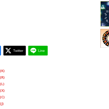
Twitter
Line
(K)
(R)
(L)
(X)
(C)
(J)