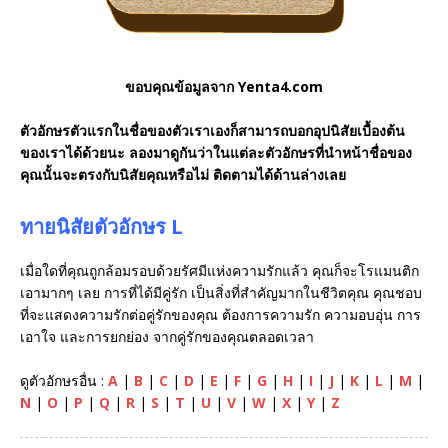
ขอบคุณข้อมูลจาก Yenta4.com
ตัวอักษรตัวแรกในชื่อของตัวเราเองก็สามารถบอกอุปนิสัยเบื้องต้น
ของเราได้ด้วยนะ ลองมาดูกันว่าในแต่ละตัวอักษรที่นำหน้าชื่อของ
คุณนั้นจะตรงกับนิสัยคุณหรือไม่ ติดตามได้ด้านล่างเลย
ทายนิสัยตัวอักษร L
เมื่อใดที่คุณถูกล้อมรอบด้วยรัศมีแห่งความรักแล้ว คุณก็จะโรแมนติก
เอามากๆ เลย การที่ได้มีคู่รัก เป็นสิ่งที่สำคัญมากในชีวิตคุณ คุณชอบ
ที่จะแสดงความรักต่อคู่รักของคุณ ต้องการความรัก ความอบอุ่น การ
เอาใจ และการยกย่อง จากคู่รักของคุณตลอดเวลา
ดูตัวอักษรอื่น :
A
|
B
|
C
|
D
|
E
|
F
|
G
|
H
|
I
|
J
|
K
|
L
|
M
|
N
|
O
|
P
|
Q
|
R
|
S
|
T
|
U
|
V
|
W
|
X
|
Y
|
Z