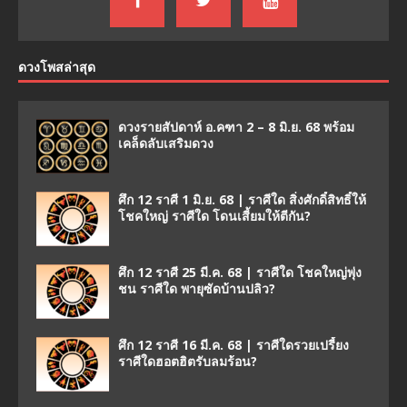
ดวงโพสล่าสุด
ดวงรายสัปดาห์ อ.คฑา 2 – 8 มิ.ย. 68 พร้อม
เคล็ดลับเสริมดวง
ศึก 12 ราศี 1 มิ.ย. 68 | ราศีใด สิ่งศักดิ์สิทธิ์ให้
โชคใหญ่ ราศีใด โดนเสี้ยมให้ตีกัน?
ศึก 12 ราศี 25 มี.ค. 68 | ราศีใด โชคใหญ่พุ่ง
ชน ราศีใด พายุซัดบ้านปลิว?
ศึก 12 ราศี 16 มี.ค. 68 | ราศีใดรวยเปรี้ยง
ราศีใดฮอตฮิตรับลมร้อน?