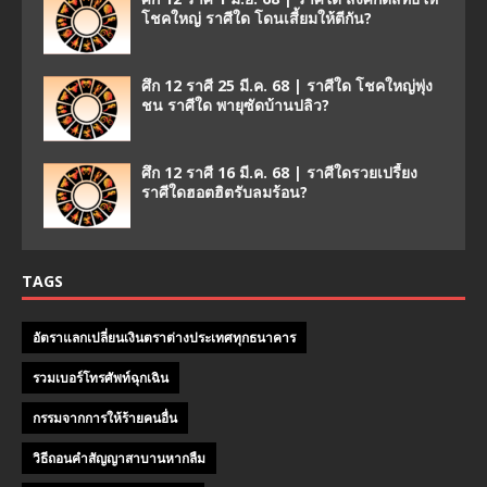
โชคใหญ่ ราศีใด โดนเสี้ยมให้ตีกัน?
ศึก 12 ราศี 25 มี.ค. 68 | ราศีใด โชคใหญ่พุ่ง
ชน ราศีใด พายุซัดบ้านปลิว?
ศึก 12 ราศี 16 มี.ค. 68 | ราศีใดรวยเปรี้ยง
ราศีใดฮอตฮิตรับลมร้อน?
TAGS
อัตราแลกเปลี่ยนเงินตราต่างประเทศทุกธนาคาร
รวมเบอร์โทรศัพท์ฉุกเฉิน
กรรมจากการให้ร้ายคนอื่น
วิธีถอนคําสัญญาสาบานหากลืม