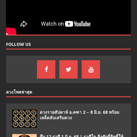
FOLLOW US
ดวงโพสล่าสุด
ดวงรายสัปดาห์ อ.คฑา 2 – 8 มิ.ย. 68 พร้อม
เคล็ดลับเสริมดวง
ศึก 12 ราศี 1 มิ.ย. 68 | ราศีใด สิ่งศักดิ์สิทธิ์ให้