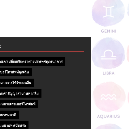
S
าแลกเปลี่ยนเงินตราต่างประเทศทุกธนาคาร
บอร์โทรศัพท์ฉุกเฉิน
จากการให้ร้ายคนอื่น
ถอนคําสัญญาสาบานหากลืม
หมายเลขเบอร์โทรศัพท์
าพรหมชาติ
มหมายทะเบียนรถ