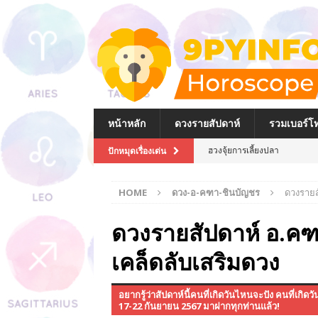
หน้าหลัก
ดวงรายสัปดาห์
รวมเบอร์โท
ฮวงจุ้ยการเลี้ยงปลา
ปักหมุดเรื่องเด่น
ฮวงจุ้ยตู้ปลาภายในบ้าน
HOME
ดวง-อ-คฑา-ชินบัญชร
ดวงรายส
วิธีไหว้และบูชาเจ้าแม่กวนอิมที
วิธีไหว้พระพิฆเนศที่ถูกต้อง
ดวงรายสัปดาห์ อ.คฑา
วิธีการไหว้พระและของไหว้พระใ
เคล็ดลับเสริมดวง
การเลือกกระเป๋าสตางค์ให้ถูก
อยากรู้ว่าสัปดาห์นี้คนที่เกิดวันไหนจะปัง คนที่เ
การจัดโต๊ะหมู่บูชา พระบรมฉา
17-22 กันยายน 2567 มาฝากทุกท่านแล้ว!