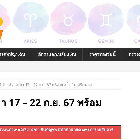
รศัพท์ฉุกเฉิน
อัตราแลกเปลี่ยนเงิน
ราคาทองวันนี้
ตรวจผ
ัปดาห์ อ.คฑา 17 – 22 ก.ย. 67 พร้อมเคล็ดลับเสริมดวง
่ถูกต้อง
 17 – 22 ก.ย. 67 พร้อม
นบ้านที่ถูกต้อง
โฉลกกับตัวคุณ
กิดวันไหนต้องระวัง? อ.คฑา ชินบัญชร มีคำทำนายดวงชะตารายสัปดาห์
ยาลักษณ์ (รูปภาพ) และ