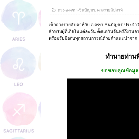
พระบรมรูปหล่อของพระมหากษัต
ดวง-อ-คฑา-ชินบัญชร
,
ดวงรายสัปดาห์
การจัดหิ้งพระในคอนโด หอพัก 
วัตถุมงคลสําหรับค้าขายในร้า
เช็กดวงรายสัปดาห์กับ อ.คฑา ชินบัญชร ประจำวั
สำหรับผู้ที่เกิดในแต่ละวัน ตั้งแต่วันจันทร์ถึงว
ฮวงจุ้ย ร้านขายของบนรถ
พร้อมรับมือกับทุกสถานการณ์ด้วยคำแนะนำจาก
ทำนายท่านที่
ขอขอบคุณข้อมู