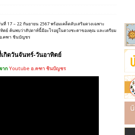
ริย์
และห้องเช่า
นค้า
นที่ 17 – 22 กันยายน 2567 พร้อมเคล็ดลับเสริมดวงเฉพาะ
ันอาทิตย์ ค้นพบว่าสัปดาห์นี้มีอะไรอยู่ในดวงชะตาของคุณ และเตรียม
 อ.คฑา ชินบัญชร
เกิดวันจันทร์-วันอาทิตย์
ลจาก
Youtube อ.คฑา ชินบัญชร