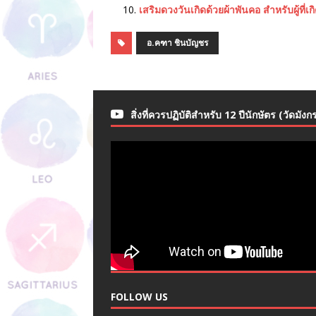
เสริมดวงวันเกิดด้วยผ้าพันคอ สำหรับผู้ที่เกิด
อ.คฑา ชินบัญชร
สิ่งที่ควรปฏิบัติสำหรับ 12 ปีนักษัตร (วัดมังก
FOLLOW US