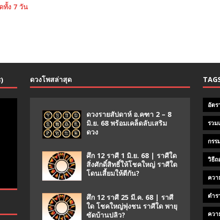
ทั้ง 7 วัน
ดวงโพสล่าสุด
TAG
ร)
อัตร
ดวงรายสัปดาห์ อ.คฑา 2 – 8
มิ.ย. 68 พร้อมเคล็ดลับเสริม
รวมเ
ดวง
กรรม
ศึก 12 ราศี 1 มิ.ย. 68 | ราศีใด
วิธี
สิ่งศักดิ์สิทธิ์ให้โชคใหญ่ ราศีใด
โดนเสี้ยมให้ตีกัน?
ความ
ตำร
ศึก 12 ราศี 25 มี.ค. 68 | ราศี
ใด โชคใหญ่พุ่งชน ราศีใด พายุ
ควา
ซัดบ้านปลิว?