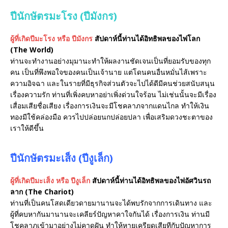
ปีนักษัตรมะโรง (ปีมังกร)
ผู้ที่เกิดปีมะโรง หรือ ปีมังกร
สัปดาห์นี้ท่านได้อิทธิพลของไพ่โลก
(The World)
ท่านจะทำงานอย่างมุมานะทำให้ผลงานชัดเจนเป็นที่ยอมรับของทุก
คน เป็นที่พึงพอใจของคนเป็นเจ้านาย แต่โดนคนอื่นหมั่นไส้เพราะ
ความอิจฉา และในรายที่มีธุรกิจส่วนตัวจะไปได้ดีมีคนช่วยสนับสนุน
เรื่องความรัก ท่านที่เพิ่งคบหาอย่าเพิ่งด่วนใจร้อน ไม่เช่นนั้นจะมีเรื่อง
เสื่อมเสียชื่อเสียง เรื่องการเงินจะมีโชคลาภจากแดนไกล ทำให้เงิน
ทองมีใช้คล่องมือ ควรไปปล่อยนกปล่อยปลา เพื่อเสริมดวงชะตาของ
เราให้ดีขึ้น
ปีนักษัตรมะเส็ง (ปีงูเล็ก)
ผู้ที่เกิดปีมะเส็ง หรือ ปีงูเล็ก
สัปดาห์นี้ท่านได้อิทธิพลของไพ่อัศวินรถ
ลาก (The Chariot)
ท่านที่เป็นคนโสดเดียวดายมานานจะได้พบรักจากการเดินทาง และ
ผู้ที่คบหากันมานานจะเคลียร์ปัญหาคาใจกันได้ เรื่องการเงิน ท่านมี
โชคลาภเข้ามาอย่างไม่คาดฝัน ทำให้หายเครียดเสียทีกับปัญหาการ