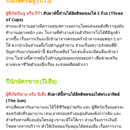
ปีนักษัตรฉลู (ปีวัว)
ผู้ที่เกิดปีฉลู หรือ ปีวัว
สัปดาห์นี้ท่านได้อิทธิพลของไพ่ 3 ถ้วย (Three
of Cups)
ท่านจะทำงานอย่างมีความสุขเพราะผลงานโดดเด่นสมดังที่เรามุ่งมั่น
ทำงานอย่างหนัก และ ในรายที่ทำงานส่วนตัวกิจการไปได้ดีมีลูกค้า
มากขึ้น เรื่องการเงินจะมีเข้ามาจากครอบครัวนำลาภลอยฟลุก ๆ มา
ให้ ควรนำเงินส่วนหนึ่งไปทำบุญทำทาน ส่วนเรื่องความรักคนที่มี
ปัญหากันมาก่อนหน้านี้ ต้องรีบเคลียร์ ไม่เช่นนั้นจะมีคนอื่นเข้ามา
ป่วน ในช่วงนี้ควรหมั่นไปทำบุญปล่อยนกปล่อยปลา เพื่อช่วยเสริม
ดวงชะตาชีวิตตัวเองอีกเรื่อง จะส่งผลดีต่อตัวเรา
ปีนักษัตรขาล (ปีเสือ)
ผู้ที่เกิดปีขาล หรือ ปีเสือ
สัปดาห์นี้ท่านได้อิทธิพลของไพ่พระอาทิตย์
(The Sun)
ท่านที่คบหากันมานานจะได้ใช้ชีวิตคู่ร่วมกัน และ ผู้ที่หวังเรื่องบุตรจะ
สมหวังดังที่รอมานาน เล่นเอาครอบครัวอบอุ่นมั่นคงยิ่งกว่าเดิม และ
สำหรับท่านที่แอบลุ้นใครอยู่ เขาจะมีใจให้เรา ส่วนเรื่องการเงินมี
โชคลาภจากบริวาร ทำให้เงินทองเริ่มหมุนได้คล่องมือ เรื่องการงาน