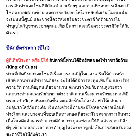
การเงินท่านจะโชคดีมีเงินเข้ามาเรื่อยๆ และท่านที่ชอบการเสี่ยงจะมี
โชคจากเพศตรงข้าม แต่ควรระวังอย่าให้ใครหยิบยืมเงิน ไม่เช่นนั้น
จะเป็นหนี้ศูนย์ และช่วงนี้ควรส่งเสริมดวงชะตาชีวิตด้วยการไป
ทำบุญไหว้บูชาพระธาตุพนมเพื่อเป็นการส่งเสริมดวงชะตาชีวิตให้กับ
ตัวเรา
ปีนักษัตรระกา (ปีไก่)
ผู้ที่เกิดปีระกา หรือ ปีไก่
สัปดาห์นี้ท่านได้อิทธิพลของไพ่ราชาถือถ้วย
(King of Cups)
ท่านที่เกิดปีระกาจะโชคดีเรื่องการงานมีผู้ใหญ่ส่งเสริมให้ก้าวหน้า
เสียที ส่วนท่านที่ทำงานอิสระ จะไปได้ดีมีการลงทุนเพิ่มขึ้น และเรื่อง
ความรัก ท่านที่อยู่คนเดียวมานาน จะพบรักใหม่กับท่านสูงวัยกว่า
และบางท่านจะพบรักกับชาวต่างชาติ ส่วนเรื่องความรักของท่านที่มี
ครอบครัวปัญหาที่เคยเกิดขึ้น จะเคลียร์กันได้ลงตัว ทำให้กลับมา
อบอุ่นรักใคร่กันดังเดิม เงินทองช่วงนี้ท่านจะมีโชคลาภจากเพื่อนที่
ห่างไกล และบางคนที่ชอบเดินทางท่องเที่ยวจะมีโชคจากการเดินทาง
เมื่อโชคดีแล้วควรทำความดีด้วยการดูแลพ่อแม่ให้ดี แล้วเราจะมีสิ่ง
ดีๆ เข้ามาตลอดเวลา ควรทำบุญไหว้พระราหูเพื่อเป็นการส่งเสริมดวง
ชะตาชีวิตให้กับตัวเรา