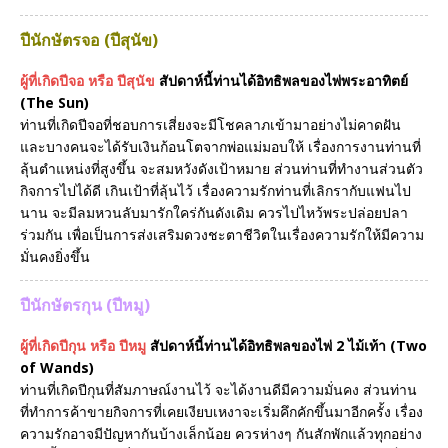
ปีนักษัตรจอ (ปีสุนัข)
ผู้ที่เกิดปีจอ หรือ ปีสุนัข
สัปดาห์นี้ท่านได้อิทธิพลของไพ่พระอาทิตย์
(The Sun)
ท่านที่เกิดปีจอที่ชอบการเสี่ยงจะมีโชคลาภเข้ามาอย่างไม่คาดฝัน
และบางคนจะได้รับเงินก้อนโตจากพ่อแม่มอบให้ เรื่องการงานท่านที่
ลุ้นตำแหน่งที่สูงขึ้น จะสมหวังดังเป้าหมาย ส่วนท่านที่ทำงานส่วนตัว
กิจการไปได้ดี เกินเป้าที่ลุ้นไว้ เรื่องความรักท่านที่เลิกรากับแฟนไป
นาน จะมีลมหวนลับมารักใคร่กันดังเดิม ควรไปไหว้พระปล่อยปลา
ร่วมกัน เพื่อเป็นการส่งเสริมดวงชะตาชีวิตในเรื่องความรักให้มีความ
มั่นคงยิ่งขึ้น
ปีนักษัตรกุน (ปีหมู)
ผู้ที่เกิดปีกุน หรือ ปีหมู
สัปดาห์นี้ท่านได้อิทธิพลของไพ่ 2 ไม้เท้า (Two
of Wands)
ท่านที่เกิดปีกุนที่สัมภาษณ์งานไว้ จะได้งานดีมีความมั่นคง ส่วนท่าน
ที่ทำการค้าขายกิจการที่เคยเงียบเหงาจะเริ่มคึกคักขึ้นมาอีกครั้ง เรื่อง
ความรักอาจมีปัญหากันบ้างเล็กน้อย ควรห่างๆ กันสักพักแล้วทุกอย่าง