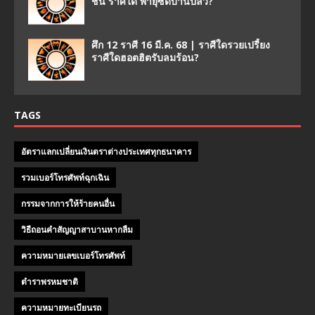
ชน ราศีใด พายุซัดบ้านปลิว?
ศึก 12 ราศี 16 มี.ค. 68 | ราศีใดรวยเปรี้ยง
ราศีใดฮอตฮิตรับลมร้อน?
TAGS
อัตราแลกเปลี่ยนเงินตราต่างประเทศทุกธนาคาร
รวมเบอร์โทรศัพท์ฉุกเฉิน
กรรมจากการให้ร้ายคนอื่น
วิธีถอนคําสัญญาสาบานหากลืม
ความหมายเลขเบอร์โทรศัพท์
ตำราพรหมชาติ
ความหมายทะเบียนรถ