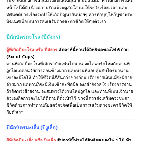
ในรายที่มีกิจการส่วนตัวจะมีเงินหมุนเวียนคล่องมือ ทำให้กิจการเดิน
หน้าไปได้ดี เรื่องความรักแม้จะดูสดใส แต่ให้ระวังเรื่องเวลา และ
ทัศนคติบางเรื่องจะทำให้เกิดปัญหากันบ่อยๆ ควรทำบุญไหว้บูชาพระ
พิฆเนศเพื่อเป็นการส่งเสริมดวงชะตาชีวิตให้กับตัวเรา
ปีนักษัตรมะโรง (ปีมังกร)
ผู้ที่เกิดปีมะโรง หรือ ปีมังกร
สัปดาห์นี้ท่านได้อิทธิพลของไพ่ 6 ถ้วย
(Six of Cups)
ท่านที่เกิดปีมะโรงที่เลิกรากับแฟนไปนาน จะได้พบรักใหม่กับท่านที่
ถูกใจแต่อ่อนวัยกว่าค่อนข้างมาก และท่านที่แอบลุ้นกับใครมานาน
เขาจะมีใจให้ ทำให้ชีวิตมีสีสันกว่าช่วงก่อน เรื่องการเงินแม้จะมีราย
จ่ายมาก แต่ท่านก็จะมีเงินเข้าสะพัดมือ จงอย่ากังวลใจ เรื่องการงาน
ถ้าคิดหวังย้ายงาน จะสมหวังได้งานใหม่ถูกใจ และท่านที่เป็นเจ้านาย
ตัวเองกิจการจะไปได้ดีตามที่ตั้งเป้าไว้ ช่วงนี้ควรส่งเสริมดวงชะตา
ชีวิตด้วยการทำทานกับสัตว์จรจัดเพื่อเป็นการเสริมดวงชะตาชีวิตให้
กับตัวเรา
ปีนักษัตรมะเส็ง (ปีงูเล็ก)
ผู้ที่เกิดปีมะเส็ง หรือ ปีงูเล็ก
สัปดาห์นี้ท่านได้อิทธิพลของไพ่ 1 ไม้เท้า