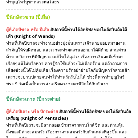
ทำบุญไหว้บูชาหลวงพ่อโสธร
ปีนักษัตรขาล (ปีเสือ)
ผู้ที่เกิดปีขาล หรือ ปีเสือ
สัปดาห์นี้ท่านได้อิทธิพลของไพ่อัศวินถือไม้
เท้า (Knight of Wands)
ท่านที่เกิดปีขาลจะทำงานอย่างมุ่งมั่นเพราะเจ้านายมอบหมายงาน
สำคัญให้รับผิดชอบ และเราจะทำผลงานออกมาได้ดีด้วย ส่วนท่าน
ค้าขายกิจการที่มีปัญหาจะแก้ไขได้ลุล่วง เรื่องการเงินจะมีเข้ามา
เรื่อยๆแม้ไม่หวือหวา ควรรู้จักใช้แล้วจะไม่เดือดร้อน แต่ถ้าถามการ
เสี่ยงช่วงนี้ได้ไม่คุ้มเสีย เรื่องความรักอย่าย่ามใจกับปัญหารักสามเส้า
เพราะจะบานปลายจนทำให้ท่านรักรับไม่ได้ ช่วงนี้ควรทำบุญไหว้
พระ 9 วัดเพื่อเป็นการส่งเสริมดวงชะตาชีวิตให้กับตัวเรา
ปีนักษัตรเถาะ (ปีกระต่าย)
ผู้ที่เกิดปีเถาะ หรือ ปีกระต่าย
สัปดาห์นี้ท่านได้อิทธิพลของไพ่อัศวินถือ
เหรียญ (Knight of Pentacles)
ท่านที่เกิดปีเถาะจะมีลาภลอยเข้ามาจากท่านใกล้ชิด และท่านลุ้น
สิ่งของมีค่าจะสมหวัง เรื่องการงานสมหวังกับตำแหน่งที่สูงขึ้น และ