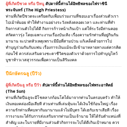
ผู้ที่เกิดปีชวด หรือ ปีหนู
สัปดาห์นี้ท่านได้อิทธิพลของไพ่ราชินี
พระจันทร์ (The High Priestess)
ท่านที่เกิดปีชวดจะเครียดกับเพื่อนร่วมงานที่ชอบเอาเรื่องส่วนตัวเรา
ไปเม้าท์มอย ทำให้ทำงานอย่างระวังหลังตลอดเวลา และท่านที่ทำ
กิจการส่วนตัวไปได้ดี กิจการก้าวหน้าเกินเป้า แต่ให้ระวังมีท่านคอย
สกัดดาวรุ่ง โดยเฉพาะงานเรื่องบันเทิง เรื่องความรักท่านที่อยู่กินกัน
มานาน จะปวดหัวเหตุเพราะมีมือที่สามป่วน แก้เคล็ดด้วยการไป
ทำบุญร่วมกันกับแฟน เรื่องการเงินแม้จะมีเข้ามาหลายทางแต่ควรคิด
ก่อนใช้ ควรส่งเสริมดวงชะตาชีวิตของตัวเราด้วยการไปทำบุญไหว้
บูชาท้าวเวสสุวรรณเพื่อความเป็นสิริมงคล
ปีนักษัตรฉลู (ปีวัว)
ผู้ที่เกิดปีฉลู หรือ ปีวัว
สัปดาห์นี้ท่านได้อิทธิพลของไพ่พระอาทิตย์
(The Sun)
ท่านที่เกิดปีฉลูจะมีโชคลาภก้อนโตได้มาจากท่านในครอบครัว ทำให้
เงินทองคล่องมือเสียที ส่วนท่านที่เล่นหุ้นจะได้เงินใช้ก้อนใหญ่ เรื่อง
ความรักท่านที่คบหากันมานานแล้วไม่มีบุตร ได้เฮกับเขาเสียที เรื่อง
การงานจะได้รับการส่งเสริมจากท่านเป็นเจ้านาย ให้ได้รับตำแหน่งที่
สำคัญ และในรายที่มีงานส่วนตัวกิจการจะไปได้ดีเกินเป้าหมาย ควร