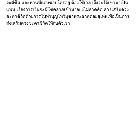
จะดีขึ้น และท่านที่แอบชอบใครอยู่ ต้องใช้เวลาถึงจะได้เขามาเป็น
แฟน เรื่องการเงินจะมีโชคลาภเข้ามาอย่งไม่คาดคิด ควรเสริมดวง
ชะตาชีวิตด้วยการไปทำบุญไหว้บูชาพระธาตุดอยสุเทพเพื่อเป็นการ
ส่งเสริมดวงชะตาชีวิตให้กับตัวเรา