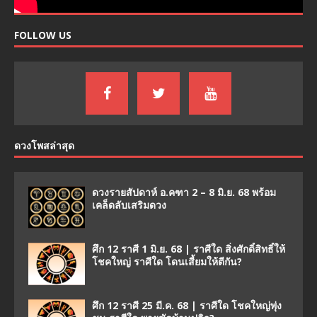
FOLLOW US
ดวงโพสล่าสุด
ดวงรายสัปดาห์ อ.คฑา 2 – 8 มิ.ย. 68 พร้อม
เคล็ดลับเสริมดวง
ศึก 12 ราศี 1 มิ.ย. 68 | ราศีใด สิ่งศักดิ์สิทธิ์ให้
โชคใหญ่ ราศีใด โดนเสี้ยมให้ตีกัน?
ศึก 12 ราศี 25 มี.ค. 68 | ราศีใด โชคใหญ่พุ่ง